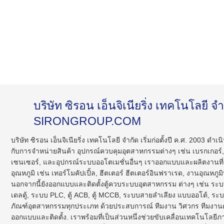
find this
breitling replica
. get more
moneybreitling.com
. i
บริษัท ซิรอน เอ็นจิเนียริ่ง เทคโนโลยี จ
link
https://www.usabreitling.com/
. look at this website
https://www.newsbreitling.com
. special info
breitling repl
SIRONGROUP.COM
over to these guys
breitling watches replica
. Online
https://www.webbreitling.com
. pop over to this website
bre
บริษัท ซิรอน เอ็นจิเนียริ่ง เทคโนโลยี จำกัด เริ่มก่อตั้งปี ค.ศ. 2003 ดำเนิ
watches replica
. sites
patek philippe fake
. site
fake patek 
กับการจำหน่ายสินค้า อุปกรณ์ควบคุมอุตสาหกรรมต่างๆ เช่น เบรกเกอร์,
have a peek here
patek philippe nautilus replica
. hop over
เซนเซอร์, และอุปกรณ์ระบบออโตเมชั่นอื่นๆ เราออกแบบและผลิตงานที่เก
epatekphilippe
. costly and then again, the copies are of le
fake patek philippe watches
. weblink
patek philippe repli
อุณหภูมิ เช่น เทอร์โมคัปเปิ้ล, ฮีตเตอร์ ฮีตเตอร์อินฟราเรด, งานอุณหภูม
this
hpatekphilippe.com
. 55% off
replica patek philippe
. 
นอกจากนี้ยังออกแบบและติดตั้งตู้ควบระบบอุตสาหกรรม ต่างๆ เช่น ระ
Info
dpatekphilippe.com
. investigate this site
เดลตู้, ระบบ PLC, ตู้ ACB, ตู้ MCCB, ระบบสายลำเลียง แบบออโต้, ระ
https://www.jpatekphilippe.com
. browse around these guy
ภัณฑ์อุตสาหกรรมทุกประเภท ด้วยประสบการณ์ ทีมงาน วิศวกร ทีมงาน
https://www.3domegawatches.com
. Under $49
3gomegaw
ออกแบบและติดตั้ง. เราพร้อมที่เป็นส่วนหนึ่งช่วยขับเคลื่อนเทคโนโลยีภ