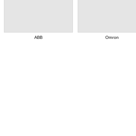
ABB
Omron
Today
This Month
Total
498
3,214
301,327